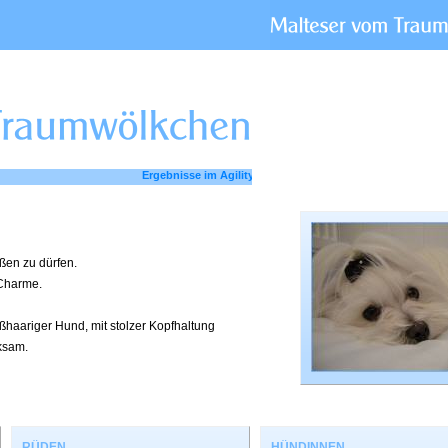
ßen zu dürfen.
 Charme.
ßhaariger Hund, mit stolzer Kopfhaltung
rksam.
RÜDEN
HÜNDINNEN