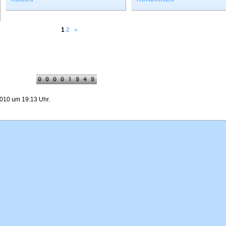
1
2
»
010 um 19:13 Uhr.