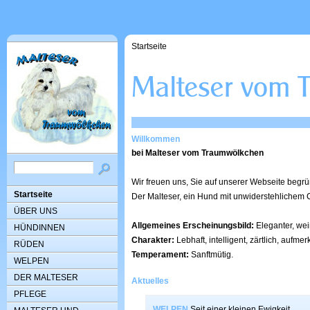
Startseite
Willkommen
bei Malteser vom Traumwölkchen
Wir freuen uns, Sie auf unserer Webseite begrü
Startseite
Der Malteser, ein Hund mit unwiderstehlichem
ÜBER UNS
Allgemeines Erscheinungsbild:
Eleganter, wei
HÜNDINNEN
Charakter:
Lebhaft, intelligent, zärtlich, aufme
RÜDEN
Temperament:
Sanftmütig.
WELPEN
DER MALTESER
Aktuelles
PFLEGE
WELPEN
Seit einer kleinen Ewigkeit